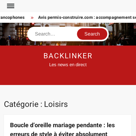
Skip
to
ncophones
Avis permis-construire.com : accompagnement sérieu
content
Search
BACKLINKER
Les news en direct
Catégorie :
Loisirs
Boucle d’oreille mariage pendante : les
erreurs de style à éviter absolument