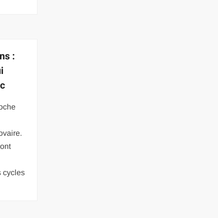
ns :
i
ic
poche
ovaire.
sont
 cycles