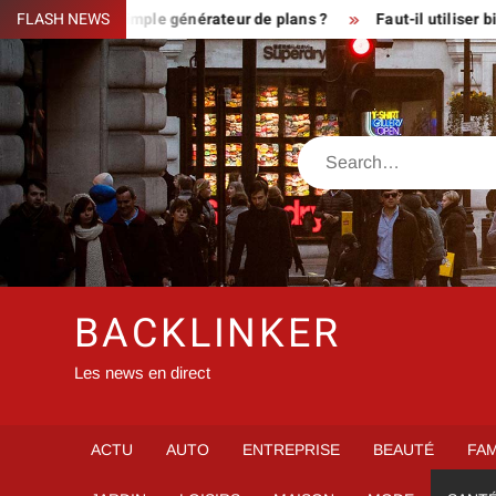
Skip
eux ou simple générateur de plans ?
FLASH NEWS
Faut-il utiliser bien veo
to
content
Search
BACKLINKER
Les news en direct
ACTU
AUTO
ENTREPRISE
BEAUTÉ
FAM