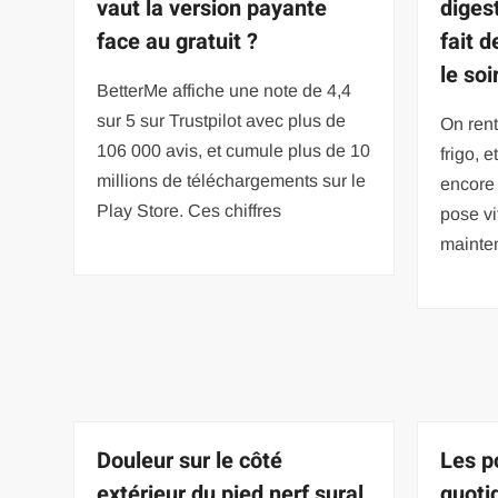
vaut la version payante
diges
face au gratuit ?
fait 
le soi
BetterMe affiche une note de 4,4
sur 5 sur Trustpilot avec plus de
On rent
106 000 avis, et cumule plus de 10
frigo, e
millions de téléchargements sur le
encore 
Play Store. Ces chiffres
pose vi
mainte
Douleur sur le côté
Les p
extérieur du pied nerf sural
quoti