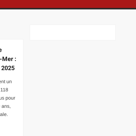
e
-Mer :
n 2025
ent un
 118
us pour
 ans,
ale.