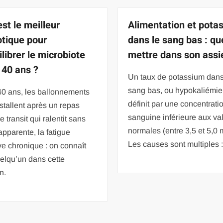
st le meilleur
Alimentation et pota
otique pour
dans le sang bas : qu
librer le microbiote
mettre dans son assi
 40 ans ?
Un taux de potassium dans
sang bas, ou hypokaliémie
40 ans, les ballonnements
définit par une concentrati
nstallent après un repas
sanguine inférieure aux va
e transit qui ralentit sans
normales (entre 3,5 et 5,0 
apparente, la fatigue
Les causes sont multiples 
ve chronique : on connaît
elqu’un dans cette
n.