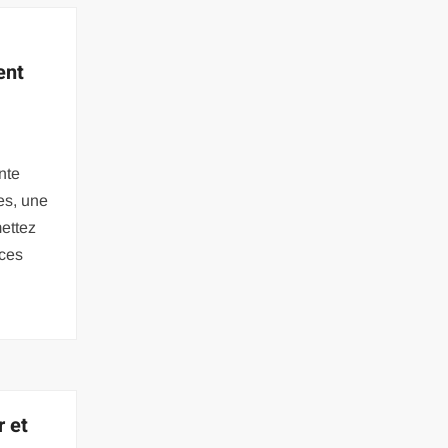
ent
nte
es, une
mettez
 ces
r et