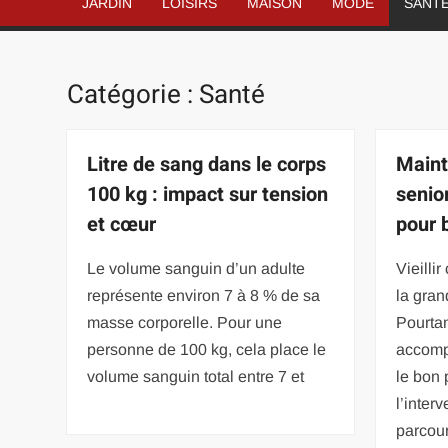
JARDIN
LOISIRS
MAISON
MODE
SANT
Catégorie :
Santé
Litre de sang dans le corps
Maint
100 kg : impact sur tension
senior
et cœur
pour 
Le volume sanguin d’un adulte
Vieilli
représente environ 7 à 8 % de sa
la gran
masse corporelle. Pour une
Pourtan
personne de 100 kg, cela place le
accomp
volume sanguin total entre 7 et
le bon 
l’inter
parcou