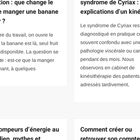
tion : que change le
syndrome de Cyriax :
de manger une banane
explications d’un kin
r ?
Le syndrome de Cyriax res
diagnostiqué en pratique c
re du travail, on ouvre le
souvent confondu avec un
t la banane est là, seul fruit
pathologie viscérale ou ca
disponible. La question se
pendant des mois. Nous
te : est-ce que la manger
observons en cabinet de
nant, à quelques
kinésithérapie des patients
adressés tardivement,
ompeurs d’énergie au
Comment créer ou
dien, mythes et
retrouver son compte