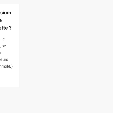
ssium
e
ette ?
 le
, se
on
leurs
mmol/L).
: