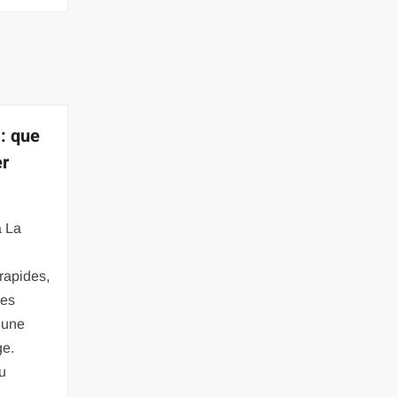
: que
er
à La
s
rapides,
des
 une
ge.
du