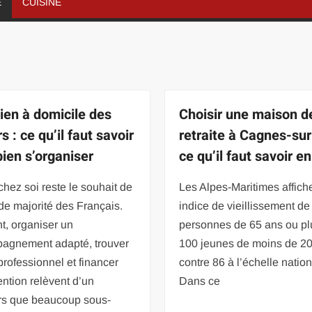
É
CUISINE
ien à domicile des
Choisir une maison d
s : ce qu’il faut savoir
retraite à Cagnes-sur
bien s’organiser
ce qu’il faut savoir e
r chez soi reste le souhait de
Les Alpes-Maritimes affich
de majorité des Français.
indice de vieillissement de
t, organiser un
personnes de 65 ans ou pl
agnement adapté, trouver
100 jeunes de moins de 20
professionnel et financer
contre 86 à l’échelle nation
vention relèvent d’un
Dans ce
rs que beaucoup sous-