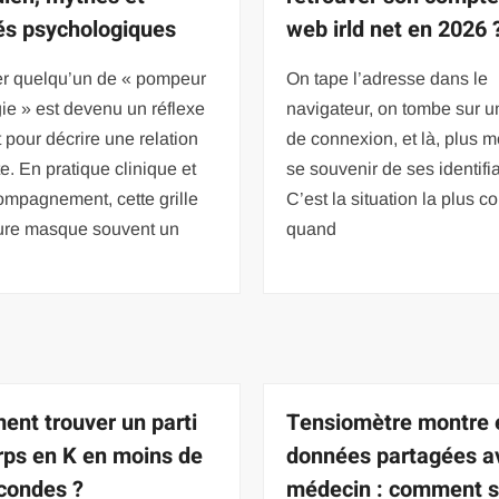
tés psychologiques
web irld net en 2026 
ier quelqu’un de « pompeur
On tape l’adresse dans le
ie » est devenu un réflexe
navigateur, on tombe sur 
 pour décrire une relation
de connexion, et là, plus 
te. En pratique clinique et
se souvenir de ses identifia
ompagnement, cette grille
C’est la situation la plus c
ture masque souvent un
quand
nt trouver un parti
Tensiomètre montre 
rps en K en moins de
données partagées a
condes ?
médecin : comment s