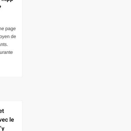
?
une page
moyen de
nts.
ourante
et
vec le
’y