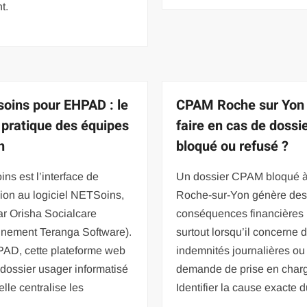
t.
soins pour EHPAD : le
CPAM Roche sur Yon 
 pratique des équipes
faire en cas de dossi
n
bloqué ou refusé ?
ins est l’interface de
Un dossier CPAM bloqué 
ion au logiciel NETSoins,
Roche-sur-Yon génère de
ar Orisha Socialcare
conséquences financières 
nnement Teranga Software).
surtout lorsqu’il concerne 
AD, cette plateforme web
indemnités journalières ou
 dossier usager informatisé
demande de prise en char
elle centralise les
Identifier la cause exacte 