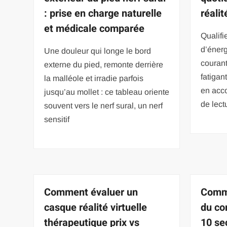
: prise en charge naturelle
réali
et médicale comparée
Qualif
d’énerg
Une douleur qui longe le bord
courant
externe du pied, remonte derrière
fatigan
la malléole et irradie parfois
en acc
jusqu’au mollet : ce tableau oriente
de lec
souvent vers le nerf sural, un nerf
sensitif
Comment évaluer un
Comme
casque réalité virtuelle
du co
thérapeutique prix vs
10 se