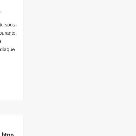
é
te sous-
ourante,
e
rdiaque
 htpp