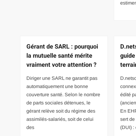
estimen
Gérant de SARL : pourquoi
D.net
la mutuelle santé mérite
guide
vraiment votre attention ?
terrai
Diriger une SARL ne garantit pas
D.netso
automatiquement une bonne
connex
couverture santé. Selon le nombre
édité p
de parts sociales détenues, le
(ancie
gérant relève soit du régime des
En EHP
assimilés-salariés, soit de celui
sert de
des
(DUI) : 