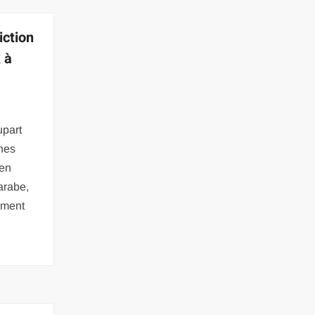
iction
 à
upart
nes
 en
 arabe,