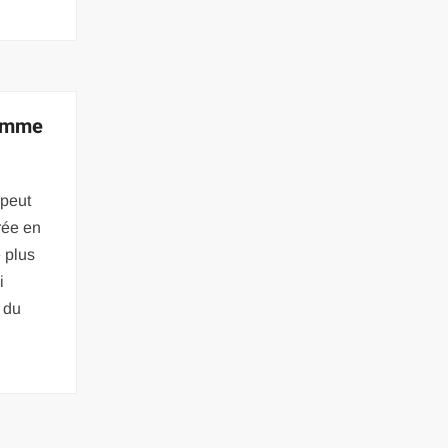
ramme
 peut
rée en
 plus
i
 du