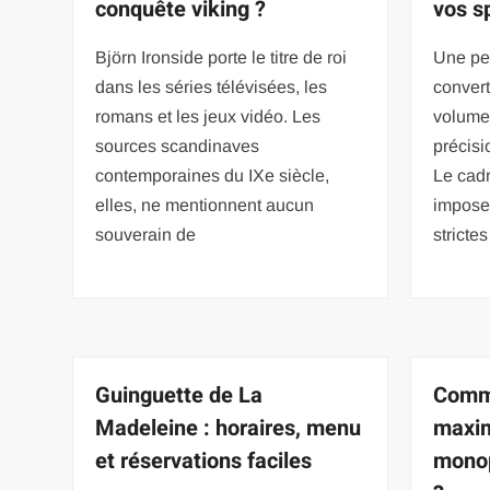
conquête viking ?
vos s
Björn Ironside porte le titre de roi
Une pe
dans les séries télévisées, les
convert
romans et les jeux vidéo. Les
volume 
sources scandinaves
précisi
contemporaines du IXe siècle,
Le cadr
elles, ne mentionnent aucun
impose 
souverain de
stricte
Guinguette de La
Comme
Madeleine : horaires, menu
maxi
et réservations faciles
monop