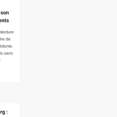
 son
ents
itecture
che de
édente.
is sans
e
rg :