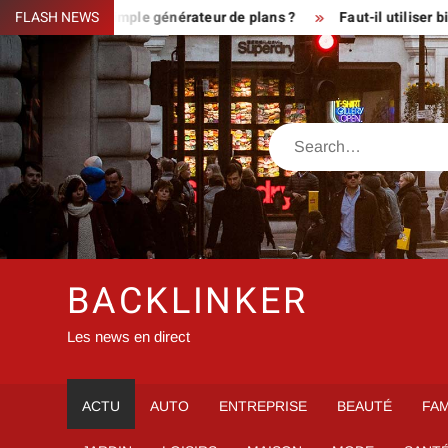
Skip
ux ou simple générateur de plans ?
FLASH NEWS
Faut-il utiliser bien veo
to
content
Search
BACKLINKER
Les news en direct
ACTU
AUTO
ENTREPRISE
BEAUTÉ
FAM