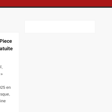
 Piece
atuite
F,
 »
2025 en
risque,
bine