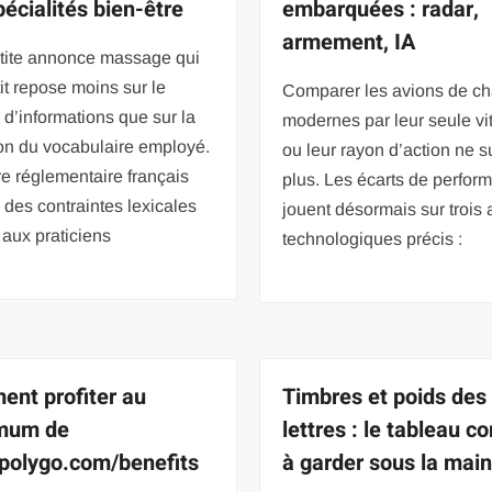
pécialités bien-être
embarquées : radar,
armement, IA
tite annonce massage qui
it repose moins sur le
Comparer les avions de c
d’informations que sur la
modernes par leur seule vi
on du vocabulaire employé.
ou leur rayon d’action ne su
e réglementaire français
plus. Les écarts de perfor
des contraintes lexicales
jouent désormais sur trois
s aux praticiens
technologiques précis :
nt profiter au
Timbres et poids des
mum de
lettres : le tableau c
olygo.com/benefits
à garder sous la mai