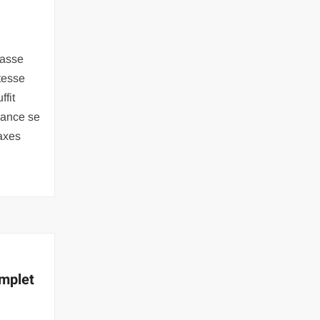
hasse
tesse
ffit
mance se
 axes
omplet
n