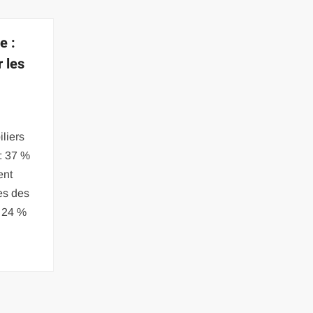
e :
 les
t
iliers
 : 37 %
ent
es des
 24 %