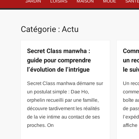
JARDIN
LOISIRS
MAISON
MODE
SANT
Catégorie :
Actu
Secret Class manwha :
Comme
guide pour comprendre
un r
l’évolution de l’intrigue
le sui
Secret Class manhwa démarre sur
Un rec
un postulat simple : Dae Ho,
commen
orphelin recueilli par une famille,
boîte a
découvre tardivement les réalités
de pas
de la vie intime au contact de ses
l’expéd
proches. On
affiche