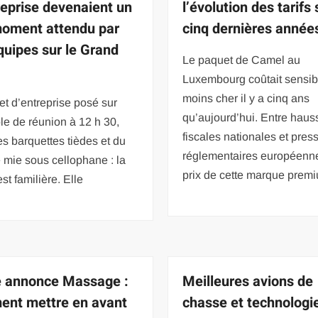
reprise devenaient un
l’évolution des tarifs 
moment attendu par
cinq dernières année
quipes sur le Grand
Le paquet de Camel au
Luxembourg coûtait sensi
moins cher il y a cinq ans
et d’entreprise posé sur
qu’aujourd’hui. Entre haus
le de réunion à 12 h 30,
fiscales nationales et pres
s barquettes tièdes et du
réglementaires européenne
 mie sous cellophane : la
prix de cette marque prem
st familière. Elle
e annonce Massage :
Meilleures avions de
nt mettre en avant
chasse et technologi