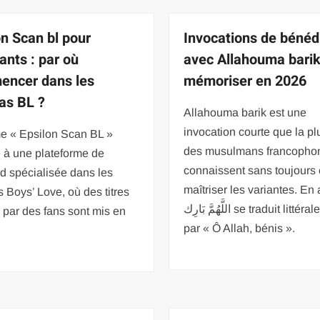
on Scan bl pour
Invocations de bénéd
ants : par où
avec Allahouma barik
ncer dans les
mémoriser en 2026
as BL ?
Allahouma barik est une
invocation courte que la pl
me « Epsilon Scan BL »
des musulmans francopho
 à une plateforme de
connaissent sans toujours
d spécialisée dans les
maîtriser les variantes. En
Boys’ Love, où des titres
اللَّهُمَّ بَارِك se traduit littéralement
s par des fans sont mis en
par « Ô Allah, bénis ».