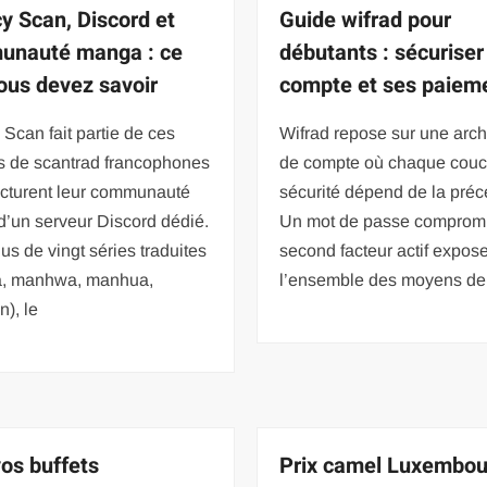
y Scan, Discord et
Guide wifrad pour
unauté manga : ce
débutants : sécuriser
ous devez savoir
compte et ses paiem
Scan fait partie de ces
Wifrad repose sur une arch
s de scantrad francophones
de compte où chaque cou
ucturent leur communauté
sécurité dépend de la préc
d’un serveur Discord dédié.
Un mot de passe comprom
us de vingt séries traduites
second facteur actif expos
, manhwa, manhua,
l’ensemble des moyens de
), le
vos buffets
Prix camel Luxembou