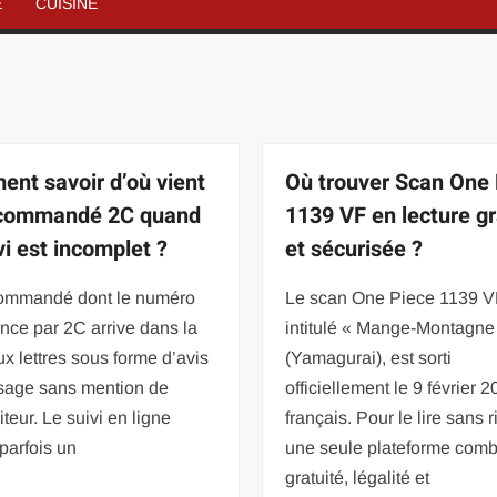
É
CUISINE
nt savoir d’où vient
Où trouver Scan One
ecommandé 2C quand
1139 VF en lecture gr
vi est incomplet ?
et sécurisée ?
ommandé dont le numéro
Le scan One Piece 1139 V
ce par 2C arrive dans la
intitulé « Mange-Montagne
ux lettres sous forme d’avis
(Yamagurai), est sorti
sage sans mention de
officiellement le 9 février 
iteur. Le suivi en ligne
français. Pour le lire sans 
 parfois un
une seule plateforme com
gratuité, légalité et