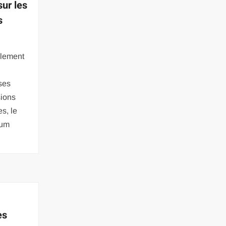
sur les
s
blement
ses
sions
s, le
ium
es