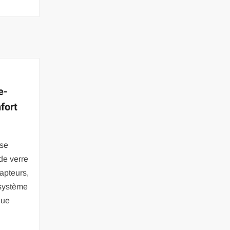
e-
nfort
 se
de verre
capteurs,
 système
que