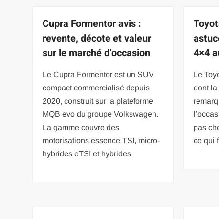
Cupra Formentor avis :
Toyot
revente, décote et valeur
astuc
sur le marché d’occasion
4×4 a
Le Cupra Formentor est un SUV
Le Toy
compact commercialisé depuis
dont la
2020, construit sur la plateforme
remarq
MQB evo du groupe Volkswagen.
l’occa
La gamme couvre des
pas ch
motorisations essence TSI, micro-
ce qui f
hybrides eTSI et hybrides