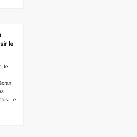
n
ir le
, le
’écran,
es
fois. Le