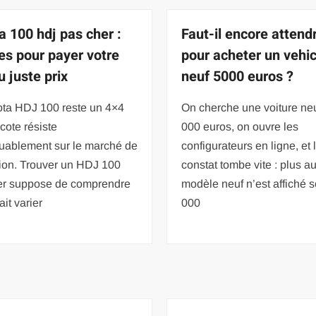
a 100 hdj pas cher :
Faut-il encore attend
es pour payer votre
pour acheter un vehi
u juste prix
neuf 5000 euros ?
ota HDJ 100 reste un 4×4
On cherche une voiture ne
 cote résiste
000 euros, on ouvre les
uablement sur le marché de
configurateurs en ligne, et 
sion. Trouver un HDJ 100
constat tombe vite : plus a
er suppose de comprendre
modèle neuf n’est affiché 
ait varier
000