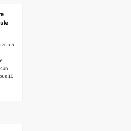
re
cule
uve à 5
le
ucun
sous 10