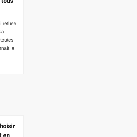
: tous
i refuse
 sa
 toutes
naît la
hoisir
t en