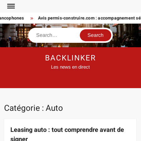
Skip
to
cophones
Avis permis-construire.com : accompagnement sérieux
content
Search
BACKLINKER
Les news en direct
Catégorie :
Auto
Leasing auto : tout comprendre avant de
signer