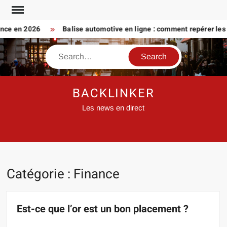
Skip
to
e en 2026
Balise automotive en ligne : comment repérer les vrai
content
Search
BACKLINKER
Les news en direct
Catégorie :
Finance
Est-ce que l’or est un bon placement ?