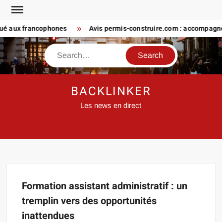
Skip
to
qué aux francophones
Avis permis-construire.com : accompagne
content
Search
BACKLINKER
Les news en direct
Formation assistant administratif : un
tremplin vers des opportunités
inattendues