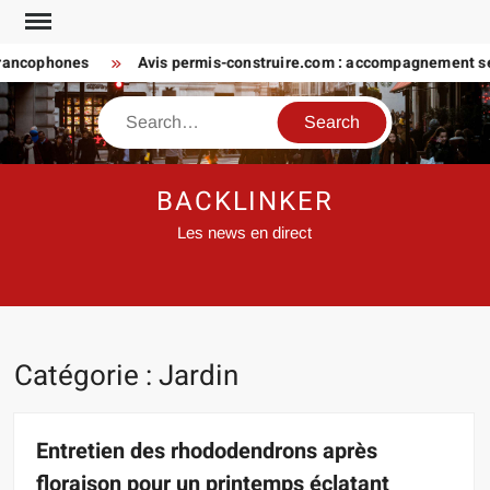
Skip
to
ncophones
Avis permis-construire.com : accompagnement sérieu
content
Search
BACKLINKER
Les news en direct
Catégorie :
Jardin
Entretien des rhododendrons après
floraison pour un printemps éclatant