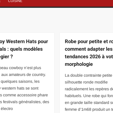
É
CUISINE
y Western Hats pour
Robe pour petite et r
vals : quels modèles
comment adapter les
égier ?
tendances 2026 à vot
morphologie
peau cowboy n’est plus
 aux amateurs de country.
La double contrainte petite t
 quelques saisons, les
silhouette ronde modifie
 western hats se sont
radicalement les repères 
s comme accessoire phare
habituels. Une robe qui fo
s festivals généralistes, des
en grande taille standard s
électro
femme d’1m68 produit un t