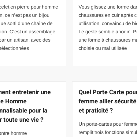
celet en pierre pour homme
Vous glissez une forme da
in, ce n’est pas un bijou
chaussures en cuir après 
ue sorti d’une chaîne de
utilisation, convaincu de bi
tion. C’est un assemblage
Le geste semble anodin. Po
ar un artisan, avec des
une forme à chaussures m
sélectionnées
choisie ou mal utilisée
nt entretenir une
Quel Porte Carte pou
re Homme
femme allier sécurité,
nnalisable pour la
et praticité ?
r toute une vie ?
Un porte-cartes pour femm
remplit trois fonctions sim
ontre homme