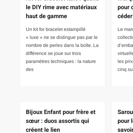
le DIY rime avec matériaux
pour c
haut de gamme
céder
Un kit for bracelet estampillé
Le mar
« luxe » ne se distingue pas par le
collec
nombre de perles dans la boîte. La
d’embal
différence se joue sur trois
virtuell
paramètres techniques : la nature
les pri
des
cinq su
Bijoux Enfant pour frère et
Saro
sœur : duos assortis qui
pour l
créent le lien
savoi