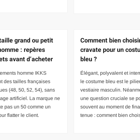
aille grand ou petit
Comment bien choisi
homme : repères
cravate pour un cos
ets avant d’acheter
bleu ?
tements homme IKKS
Élégant, polyvalent et inte
nt des tailles françaises
le costume bleu est le pilie
ues (48, 50, 52, 54), sans
vestiaire masculin. Néanm
llage artificiel. La marque ne
une question cruciale se p
te pas un 50 comme un
souvent au moment de final
ur flatter le client.
tenue : comment bien chois