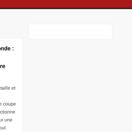
onde :
re
aille et
de coupe
nctionne
ur une
out