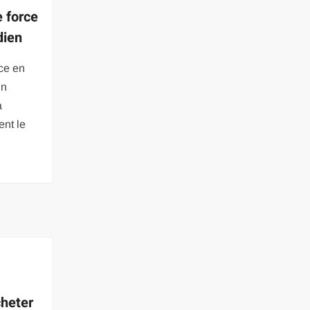
e force
dien
rce en
un
a
ent le
cheter