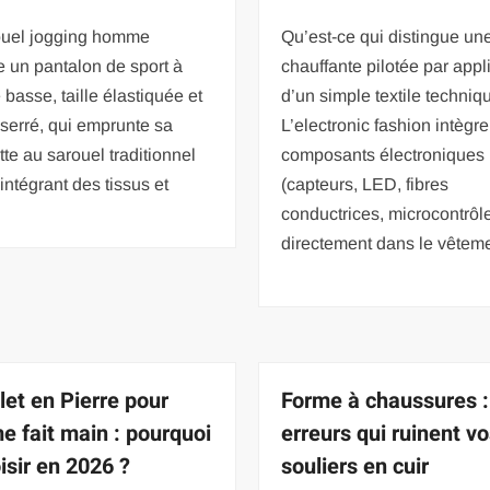
ouel jogging homme
Qu’est-ce qui distingue un
 un pantalon de sport à
chauffante pilotée par appl
 basse, taille élastiquée et
d’un simple textile techniq
serré, qui emprunte sa
L’electronic fashion intègr
tte au sarouel traditionnel
composants électroniques
 intégrant des tissus et
(capteurs, LED, fibres
conductrices, microcontrôl
directement dans le vêtem
let en Pierre pour
Forme à chaussures :
 fait main : pourquoi
erreurs qui ruinent v
isir en 2026 ?
souliers en cuir