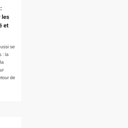
:
 les
é et
éussi se
 : la
la
ur
etour de