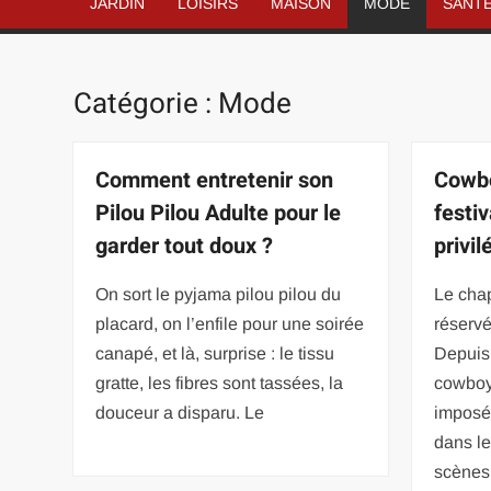
JARDIN
LOISIRS
MAISON
MODE
SANT
Catégorie :
Mode
Comment entretenir son
Cowbo
Pilou Pilou Adulte pour le
festi
garder tout doux ?
privil
On sort le pyjama pilou pilou du
Le cha
placard, on l’enfile pour une soirée
réservé
canapé, et là, surprise : le tissu
Depuis
gratte, les fibres sont tassées, la
cowboy
douceur a disparu. Le
imposé
dans le
scènes 