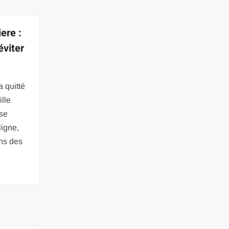
ere :
éviter
 quitté
ille
 se
igne,
ans des