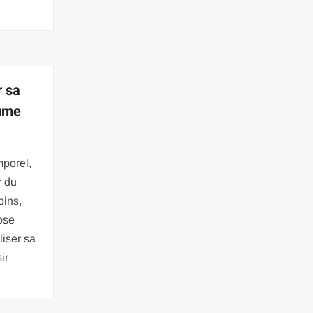
r sa
tume
mporel,
r du
oins,
ose
iser sa
ir