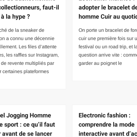
ollectionneurs, faut-il
adopter le bracelet d
 à la hype ?
homme Cuir au quoti
ché de la sneaker de
On porte un bracelet de fo
tion a connu une décennie
cuir une première fois sur 
lement. Les files d’attente
festival ou un road trip, et l
es, les raffles sur Instagram,
question arrive vite : comm
x de revente multipliés par
garder au poignet le
r certaines plateformes
uel Jogging Homme
Electronic fashion :
e sport : ce qu’il faut
comprendre la mode
r avant de se lancer
interactive avant d’a