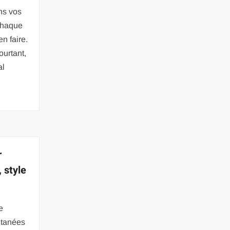
ns vos
chaque
en faire.
urtant,
al
r
 style
e
ultanées