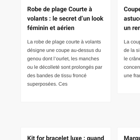
Robe de plage Courte à
Coupe
volants : le secret d’un look
astuc
féminin et aérien
un re
La robe de plage courte à volants
La cou
désigne une coupe au-dessus du
de la s
genou dont l’ourlet, les manches
le crâ
ou le décolleté sont prolongés par
concent
des bandes de tissu froncé
une fra
superposées. Ces
Kit for bracelet luxe : quand
Marq