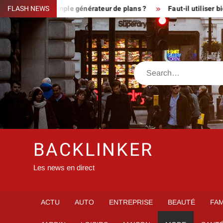
Skip
ux ou simple générateur de plans ?
FLASH NEWS
Faut-il utiliser bien veo
to
content
Search
BACKLINKER
Les news en direct
ACTU
AUTO
ENTREPRISE
BEAUTÉ
FAM