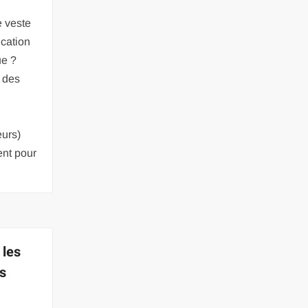
e veste
ication
ue ?
e des
eurs)
ent pour
 les
os