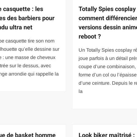
 casquette : les
Totally Spies cosplay 
es des barbiers pour
comment différencier
ndu ultra net
versions dessin anim
reboot ?
pe casquette tire son nom
ilhouette qu’elle dessine sur
Un Totally Spies cosplay r
ne : une masse de cheveux
joue parfois à un détail près
rée sur le dessus, avec
coupe d’une combinaison, 
nge arrondie qui rappelle la
forme d’un col ou l’épaisse
d’une ceinture. Depuis le r
la
ue de basket homme
Look biker maîtrisé :