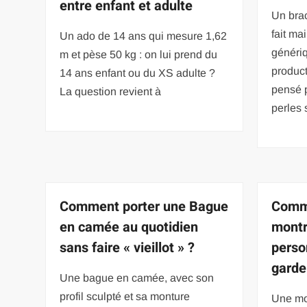
entre enfant et adulte
Un bra
fait ma
Un ado de 14 ans qui mesure 1,62
génériq
m et pèse 50 kg : on lui prend du
produc
14 ans enfant ou du XS adulte ?
pensé p
La question revient à
perles 
Comment porter une Bague
Comme
en camée au quotidien
mont
sans faire « vieillot » ?
perso
garde
Une bague en camée, avec son
profil sculpté et sa monture
Une m