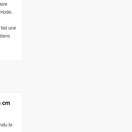
aire
 mode.
 fait une
t dans
n cm
ndu le