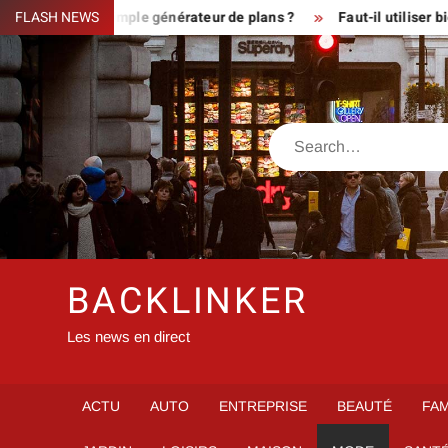
Skip
eux ou simple générateur de plans ?
FLASH NEWS
Faut-il utiliser bien veo
to
content
Search
BACKLINKER
Les news en direct
ACTU
AUTO
ENTREPRISE
BEAUTÉ
FAM