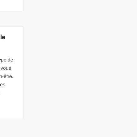
le
ype de
 vous
n-être.
des
t