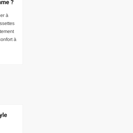
mme ?
er à
ussettes
êtement
onfort à
yle