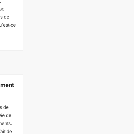
,
 se
as de
u’est-ce
ement
us de
dée de
ments.
fait de