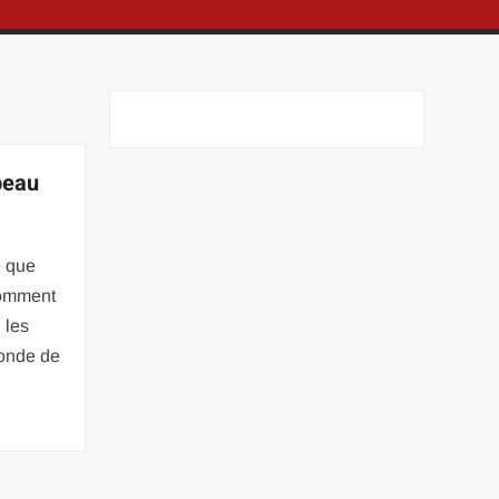
beau
e que
comment
 les
monde de
e