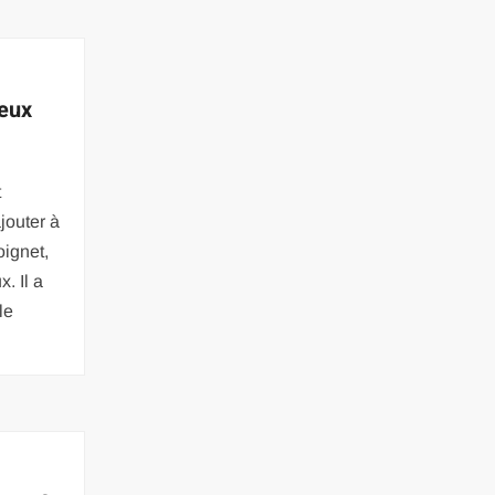
veux
t
jouter à
oignet,
. Il a
le