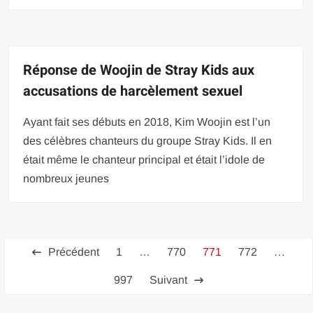
Réponse de Woojin de Stray Kids aux
accusations de harcèlement sexuel
Ayant fait ses débuts en 2018, Kim Woojin est l’un
des célèbres chanteurs du groupe Stray Kids. Il en
était même le chanteur principal et était l’idole de
nombreux jeunes
Pagination
Précédent
1
…
770
771
772
…
des
997
Suivant
publications