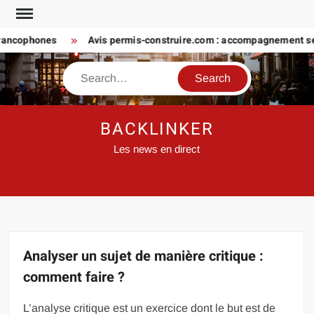
Skip
to
ncophones
Avis permis-construire.com : accompagnement sérieu
content
Search
BACKLINKER
Les news en direct
Analyser un sujet de manière critique :
comment faire ?
L’analyse critique est un exercice dont le but est de