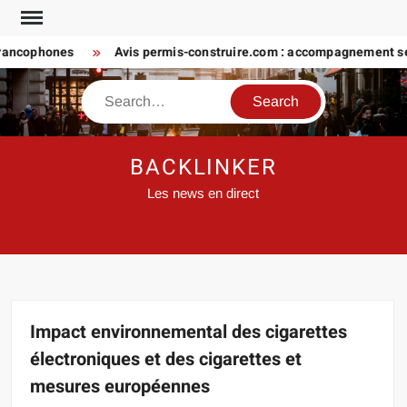
Skip
to
ncophones
Avis permis-construire.com : accompagnement sérieu
content
Search
BACKLINKER
Les news en direct
Impact environnemental des cigarettes
électroniques et des cigarettes et
mesures européennes