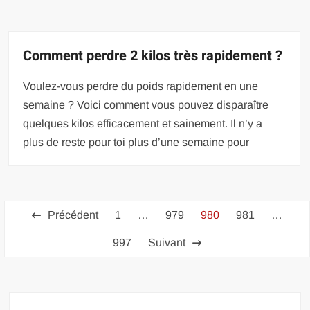
Comment perdre 2 kilos très rapidement ?
Voulez-vous perdre du poids rapidement en une
semaine ? Voici comment vous pouvez disparaître
quelques kilos efficacement et sainement. Il n’y a
plus de reste pour toi plus d’une semaine pour
Pagination
Précédent
1
…
979
980
981
…
des
997
Suivant
publications