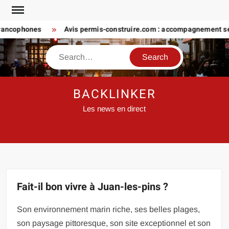
Skip
to
ncophones
Avis permis-construire.com : accompagnement sérieu
content
Search
BACKLINKER
Les news en direct
Fait-il bon vivre à Juan-les-pins ?
Son environnement marin riche, ses belles plages,
son paysage pittoresque, son site exceptionnel et son