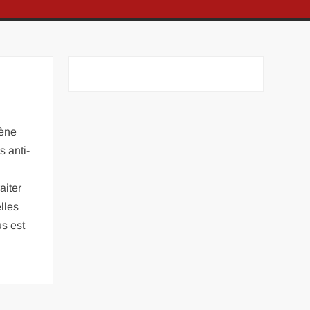
fène
 anti-
aiter
lles
us est