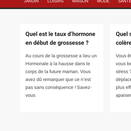
JARDIN
LOISIRS
MAISON
MODE
SANT
Quel est le taux d’hormone
Quel 
en début de grossesse ?
colèr
Au cours de la grossesse a lieu un
Vous êt
Hormonale à la hausse dans le
vous be
corps de la future maman. Vous
stress 
avez dû remarquer que ce n’est
déplace
pas sans conséquence ! Savez-
plus ef
vous
apaiser