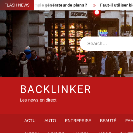
Skip
ux ou simple générateur de plans ?
FLASH NEWS
Faut-il utiliser bien veo
to
content
Search
BACKLINKER
Les news en direct
ACTU
AUTO
ENTREPRISE
BEAUTÉ
FAM