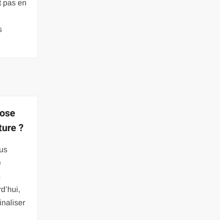
t pas en
s
pose
ture ?
nus
e
s
rd’hui,
finaliser