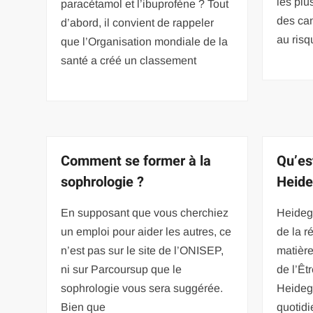
les plu
paracétamol et l’ibuprofène ? Tout
des ca
d’abord, il convient de rappeler
au risq
que l’Organisation mondiale de la
santé a créé un classement
Comment se former à la
Qu’es
sophrologie ?
Heide
En supposant que vous cherchiez
Heidegg
un emploi pour aider les autres, ce
de la r
n’est pas sur le site de l’ONISEP,
matièr
ni sur Parcoursup que le
de l’Êt
sophrologie vous sera suggérée.
Heidegg
Bien que
quotidi