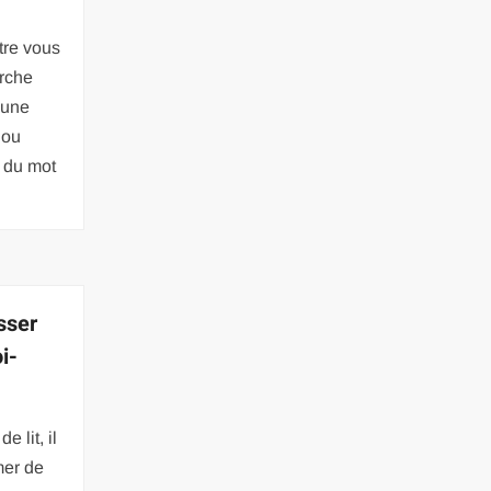
tre vous
erche
’une
 ou
r du mot
sser
i-
 lit, il
mer de