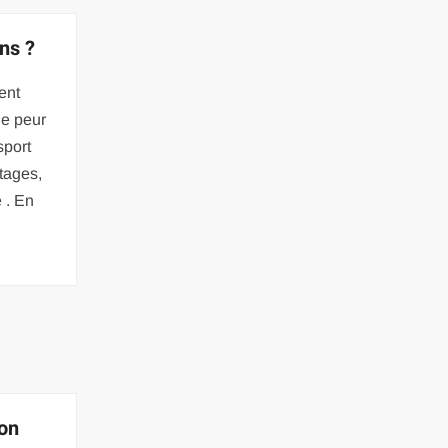
ns ?
ent
de peur
sport
tages,
 . En
on