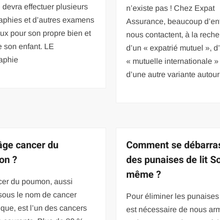
devra effectuer plusieurs
n’existe pas ! Chez Expat
aphies et d’autres examens
Assurance, beaucoup d’en
ux pour son propre bien et
nous contactent, à la rech
e son enfant. LE
d’un « expatrié mutuel », d
aphie
« mutuelle internationale »
d’une autre variante autou
âge cancer du
Comment se débarra
on ?
des punaises de lit So
même ?
cer du poumon, aussi
sous le nom de cancer
Pour éliminer les punaises de
que, est l’un des cancers
est nécessaire de nous ar