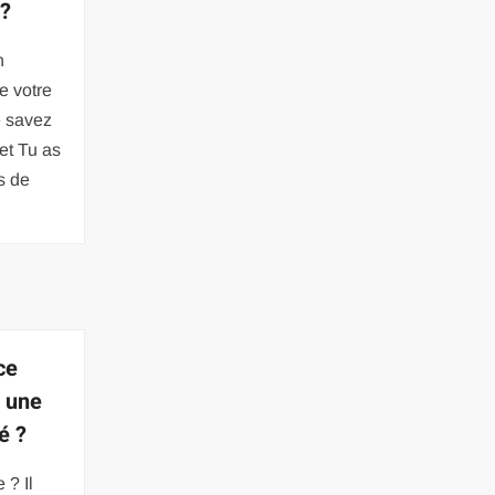
 ?
n
e votre
e savez
et Tu as
s de
ce
t une
é ?
 ? Il