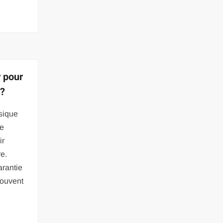
r pour
 ?
sique
ne
ir
e.
arantie
souvent