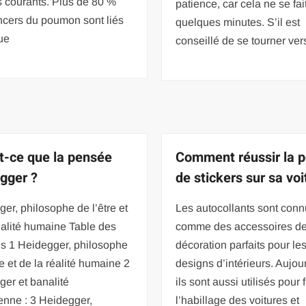
s courants. Plus de 80 %
patience, car cela ne se fai
ncers du poumon sont liés
quelques minutes. S’il est
ue
conseillé de se tourner ver
t-ce que la pensée
Comment réussir la 
gger ?
de stickers sur sa voi
er, philosophe de l’être et
Les autocollants sont con
éalité humaine Table des
comme des accessoires d
es 1 Heidegger, philosophe
décoration parfaits pour le
re et de la réalité humaine 2
designs d’intérieurs. Aujou
er et banalité
ils sont aussi utilisés pour 
enne : 3 Heidegger,
l’habillage des voitures et